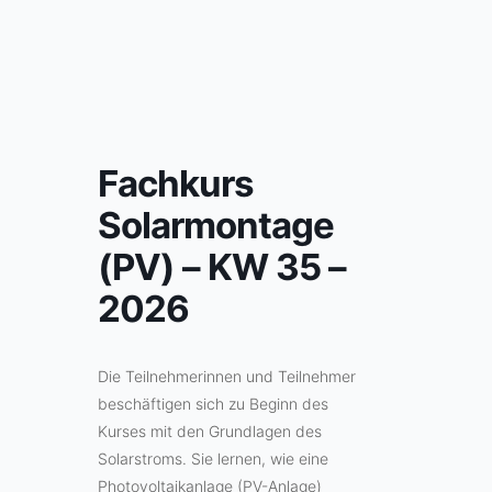
Zum
Inhalt
springen
Fachkurs
Solarmontage
(PV) – KW 35 –
2026
Die Teilnehmerinnen und Teilnehmer
beschäftigen sich zu Beginn des
Kurses mit den Grundlagen des
Solarstroms. Sie lernen, wie eine
Photovoltaikanlage (PV-Anlage)